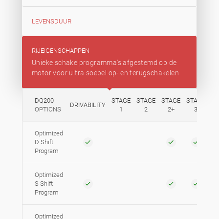
LEVENSDUUR
RIJEIGENSCHAPPEN
Unieke schakelprogramma's afgestemd op de
motor voor ultra soepel op- en terugschakelen
DQ200
STAGE
STAGE
STAGE
STAGE
S
DRIVABILITY
OPTIONS
1
2
2+
3
Optimized
D Shift
Program
Optimized
S Shift
Program
Optimized