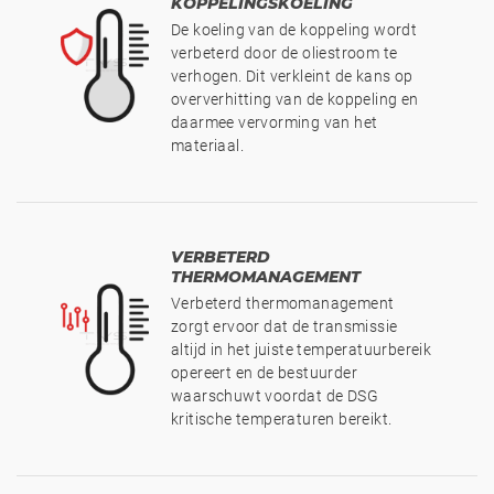
KOPPELINGSKOELING
Program
De koeling van de koppeling wordt
Optimized
Optimized
Optimized
Optimized
verbeterd door de oliestroom te
Cruise
Optimized
Cruise
Cruise
Cruise
verhogen. Dit verkleint de kans op
Control
Cruise
Control
Control
Control
Program
Control
Program
Program
Program
oververhitting van de koppeling en
Program
daarmee vervorming van het
materiaal.
VERBETERD
THERMOMANAGEMENT
Verbeterd thermomanagement
zorgt ervoor dat de transmissie
altijd in het juiste temperatuurbereik
opereert en de bestuurder
waarschuwt voordat de DSG
kritische temperaturen bereikt.