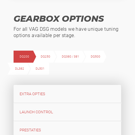
GEARBOX OPTIONS
For all VAG DSG models we have unique tuning
options available per stage.
DQ200
DQ250
DQ380 / 381
DQ500
DL382
DL501
EXTRA OPTIES
LAUNCH CONTROL
PRESTATIES