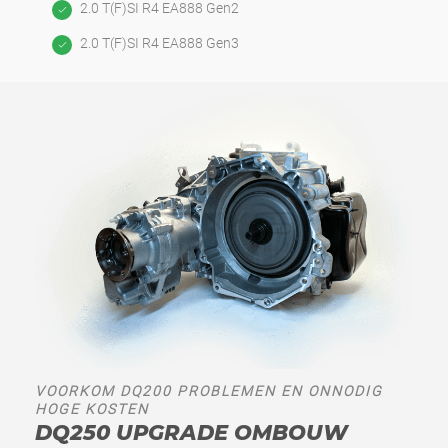
2.0 T(F)SI R4 EA888 Gen2
2.0 T(F)SI R4 EA888 Gen3
VOORKOM DQ200 PROBLEMEN EN ONNODIG
HOGE KOSTEN
DQ250 UPGRADE OMBOUW