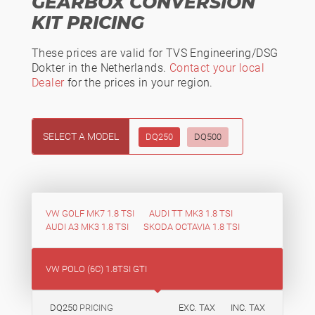
GEARBOX CONVERSION
KIT PRICING
These prices are valid for TVS Engineering/DSG
Dokter in the Netherlands.
Contact your local
Dealer
for the prices in your region.
SELECT A MODEL
DQ250
DQ500
VW GOLF MK7 1.8 TSI
AUDI TT MK3 1.8 TSI
AUDI A3 MK3 1.8 TSI
SKODA OCTAVIA 1.8 TSI
VW POLO (6C) 1.8TSI GTI
DQ250
PRICING
EXC. TAX
INC. TAX