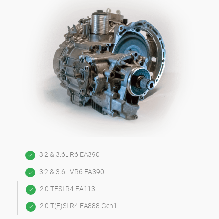
3.2 & 3.6L R6 EA390
3.2 & 3.6L VR6 EA390
2.0 TFSI R4 EA113
2.0 T(F)SI R4 EA888 Gen1